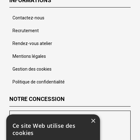
INFORMATIONS
Contactez-nous
Recrutement
Rendez-vous atelier
Mentions légales
Gestion des cookies
Politique de confidentialité
NOTRE CONCESSION
Peugeot Lens
×
Ce site Web utilise des
102 Route de Lille
cookies
62218 Loison-sous-Lens