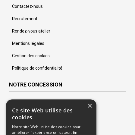
Contactez-nous
Recrutement
Rendez-vous atelier
Mentions légales
Gestion des cookies
Politique de confidentialité
NOTRE CONCESSION
Peugeot Lens
×
Ce site Web utilise des
102 Route de Lille
cookies
62218 Loison-sous-Lens
Notre site Web utilise des cookies pour
améliorer l'expérience utilisateur. En