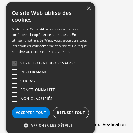
Peugeot Lens
×
Ce site Web utilise des
102 Route de Lille
cookies
62218 Loison-sous-Lens
Notre site Web utilise des cookies pour
améliorer l'expérience utilisateur. En
Tél :
03 21 13 20 20
utilisant notre site Web, vous acceptez tous
les cookies conformément à notre Politique
relative aux cookies.
En savoir plus
Une société du
STRICTEMENT NÉCESSAIRES
PERFORMANCE
NOUS SUIVRE
CIBLAGE
FONCTIONNALITÉ
Facebook
NON CLASSIFIÉS
ACCEPTER TOUT
REFUSER TOUT
© 2026 - Peugeot Lens. Tous droits réservés. Réalisation :
AFFICHER LES DÉTAILS
Nextlane Livestore