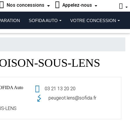
Nos concessions
Appelez-nous
PARATION
SOFIDA AUTO
VOTRE CONCESSION
 LOISON-SOUS-LENS
OFIDA Auto
03 21 13 20 20
peugeot.lens@sofida.fr
US-LENS