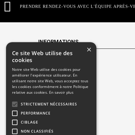
PRENDRE RENDEZ-VOUS AVEC L'ÉQUIPE APRÈS-V
INFORMATIONS
×
Ce site Web utilise des
cookies
Contactez-nous
Notre site Web utilise des cookies pour
Recrutement
améliorer l'expérience utilisateur. En
utilisant notre site Web, vous acceptez tous
Rendez-vous atelier
les cookies conformément à notre Politique
relative aux cookies.
En savoir plus
Mentions légales
STRICTEMENT NÉCESSAIRES
Gestion des cookies
PERFORMANCE
Politique de confidentialité
CIBLAGE
NON CLASSIFIÉS