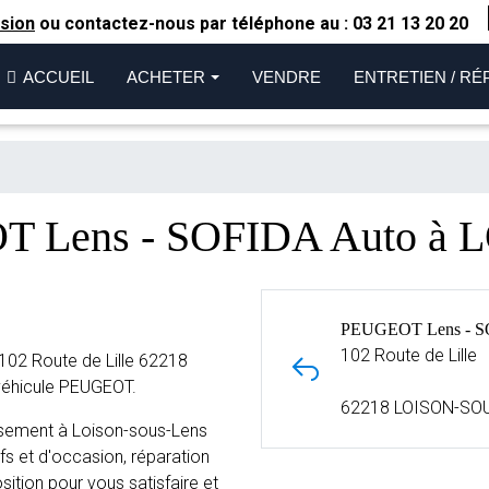
sion
ou contactez-nous par téléphone au :
03 21 13 20 20
ACCUEIL
ACHETER
VENDRE
ENTRETIEN / RÉ
OT Lens - SOFIDA Auto à
PEUGEOT Lens - S
102 Route de Lille
02 Route de Lille 62218
véhicule PEUGEOT.
62218 LOISON-SO
ssement à Loison-sous-Lens
fs et d'occasion, réparation
sition pour vous satisfaire et