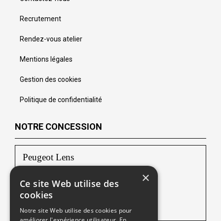
Recrutement
Rendez-vous atelier
Mentions légales
Gestion des cookies
Politique de confidentialité
NOTRE CONCESSION
Peugeot Lens
×
102 Route de Lille
Ce site Web utilise des
62218 Loison-sous-Lens
cookies
Tél :
03 21 13 20 20
Notre site Web utilise des cookies pour
améliorer l'expérience utilisateur. En