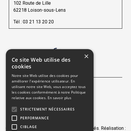
102 Route de Lille
62218 Loison-sous-Lens
Tél :
03 21 13 20 20
Une société du
×
Ce site Web utilise des
cookies
NOUS SUIVRE
Notre site Web utilise des cookies pour
améliorer l'expérience utilisateur. En
utilisant notre site Web, vous acceptez tous
Facebook
les cookies conformément à notre Politique
relative aux cookies.
En savoir plus
STRICTEMENT NÉCESSAIRES
PERFORMANCE
CIBLAGE
© 2026 - Peugeot Lens. Tous droits réservés. Réalisation :