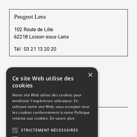
Peugeot Lens
102 Route de Lille
62218 Loison-sous-Lens
Tél :
03 21 13 20 20
×
Ce site Web utilise des
Une société du
cookies
Notre site Web utilise des cookies pour
NOUS SUIVRE
améliorer l'expérience utilisateur. En
utilisant notre site Web, vous acceptez tous
les cookies conformément à notre Politique
relative aux cookies.
En savoir plus
Facebook
STRICTEMENT NÉCESSAIRES